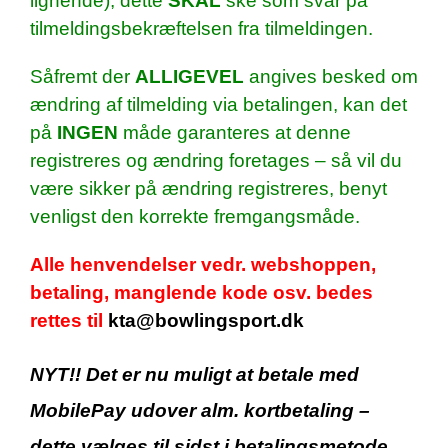
lignende)
, dette
SKAL
ske som svar på
tilmeldingsbekræftelsen fra tilmeldingen.
Såfremt der
ALLIGEVEL
angives besked om
ændring af tilmelding via betalingen, kan det
på
INGEN
måde garanteres at denne
registreres og ændring foretages – så vil du
være sikker på ændring registreres, benyt
venligst den korrekte fremgangsmåde.
Alle henvendelser vedr. webshoppen,
betaling, manglende kode osv. bedes
rettes til
kta@bowlingsport.dk
NYT!! Det er nu muligt at betale med
MobilePay udover alm. kortbetaling –
dette vælges til sidst i betalingsmetode